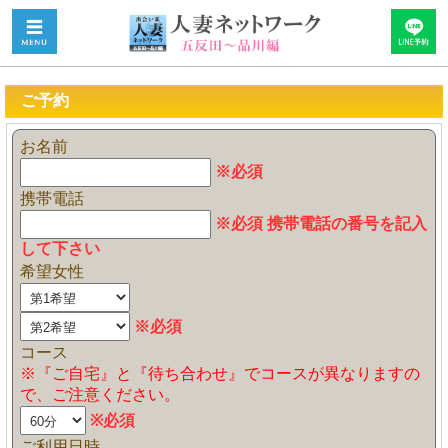
ご予約
お名前
※必須
携帯電話
※必須 携帯電話の番号を記入
して下さい
希望女性
※必須
コース
※『ご自宅』と『待ち合わせ』でコースが異なりますの
で、ご注意ください。
※必須
ご利用日時