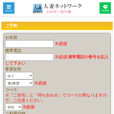
ご予約
お名前
※必須
携帯電話
※必須 携帯電話の番号を記入
して下さい
希望女性
※必須
コース
※『ご自宅』と『待ち合わせ』でコースが異なりますの
で、ご注意ください。
※必須
ご利用日時