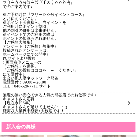
フリー９０分コース『１８，０００円』
でのご案内です♪
※ご予約時に『フリー９０分イベントコース』
とお伝えください。
※ポイント会員様へ、当イベントを
ご利用時にポイント割引、
他の割引の併用は出来ません。
※イベントでのご利用の際は
ポイントの加算もされません。
【ご感想大募集】
アンケート（ご感想）募集中♪
投稿されたアンケートは、
ホームページにて公開中♪
PCサイトより投稿
} 画面右側メニューの
「ご感想」を選択、
「ご感想の投稿はココを ～ ください」
にて受付中♪
出会い系人妻ネットワーク熊谷
電話受付：09:00～26:00
TEL：048-529-7711 サイト
無理の無い安心できる人気の熊谷店でのお仕事です♪
キャストさん応募
【現在令和6年】
キャストさんが足りてません(・.・;)
確実収入業界未経験♪大歓迎です！
新入会の奥様