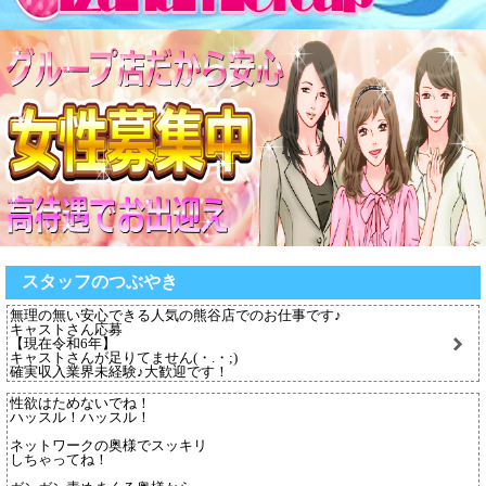
スタッフのつぶやき
無理の無い安心できる人気の熊谷店でのお仕事です♪
キャストさん応募
【現在令和6年】
キャストさんが足りてません(・.・;)
確実収入業界未経験♪大歓迎です！
性欲はためないでね！
ハッスル！ハッスル！
ネットワークの奥様でスッキリ
しちゃってね！