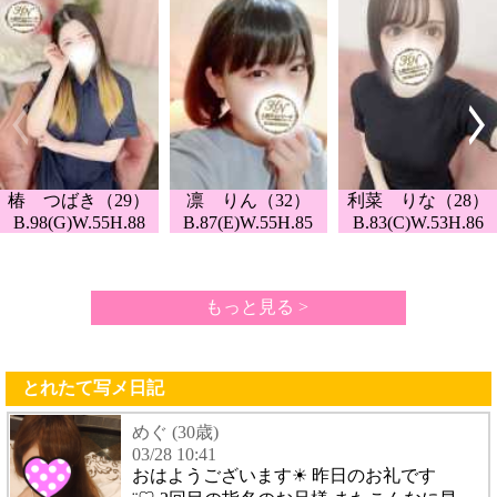
椿 つばき（29）
凛 りん（32）
利菜 りな（28）
B.98(G)W.55H.88
B.87(E)W.55H.85
B.83(C)W.53H.86
もっと見る >
とれたて写メ日記
めぐ (30歳)
03/28 10:41
おはようございます☀ 昨日のお礼です