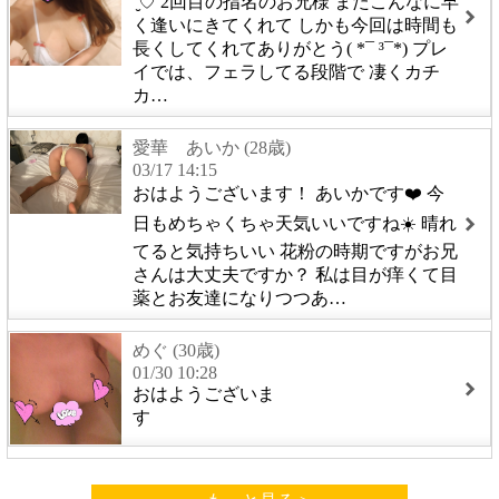
¨̮♡︎ 2回目の指名のお兄様 またこんなに早
く逢いにきてくれて しかも今回は時間も
長くしてくれてありがとう( *¯ ³¯*) プレ
イでは、フェラしてる段階で 凄くカチ
カ…
愛華 あいか (28歳)
03/17 14:15
おはようございます！ あいかです❤️ 今
日もめちゃくちゃ天気いいですね☀️ 晴れ
てると気持ちいい 花粉の時期ですがお兄
さんは大丈夫ですか？ 私は目が痒くて目
薬とお友達になりつつあ…
めぐ (30歳)
01/30 10:28
おはようございま
す