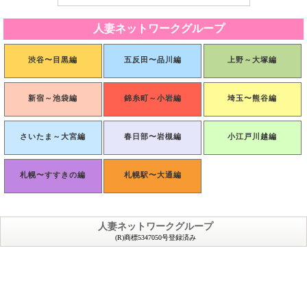
人妻ネットワークグループ
渋谷〜目黒編
五反田〜品川編
上野～大塚編
新宿～池袋編
錦糸町～小岩編
埼玉〜熊谷編
さいたま～大宮編
春日部〜岩槻編
小江戸川越編
札幌〜すすきの編
札幌駅〜大通編
人妻ネットワークグループ
(R)商標5347050号登録済み