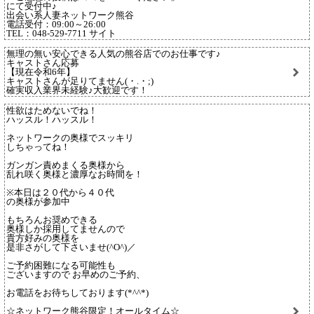
にて受付中♪
出会い系人妻ネットワーク熊谷
電話受付：09:00～26:00
TEL：048-529-7711 サイト
無理の無い安心できる人気の熊谷店でのお仕事です♪
キャストさん応募
【現在令和6年】
キャストさんが足りてません(・.・;)
確実収入業界未経験♪大歓迎です！
性欲はためないでね！
ハッスル！ハッスル！
ネットワークの奥様でスッキリ
しちゃってね！
ガンガン責めまくる奥様から
乱れ咲く奥様と濃厚なお時間を！
※本日は２０代から４０代
の奥様が参加中
もちろんお奨めできる
奥様しか採用してませんので
貴方好みの奥様を
是非さがして下さいませ(^O^)／
ご予約困難になる可能性も
ございますので お早めのご予約、
お電話をお待ちしております(*^^*)
☆ネットワーク熊谷限定！オールタイム☆