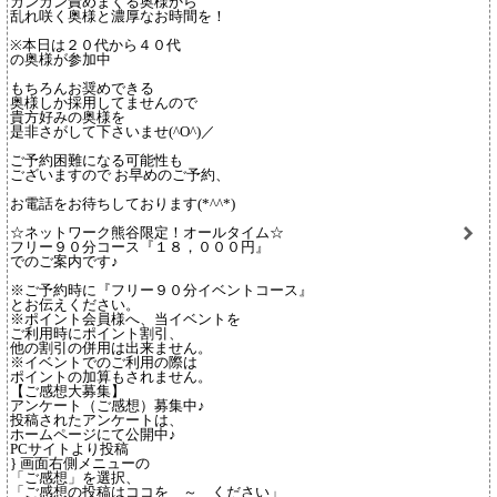
ガンガン責めまくる奥様から
乱れ咲く奥様と濃厚なお時間を！
※本日は２０代から４０代
の奥様が参加中
もちろんお奨めできる
奥様しか採用してませんので
貴方好みの奥様を
是非さがして下さいませ(^O^)／
ご予約困難になる可能性も
ございますので お早めのご予約、
お電話をお待ちしております(*^^*)
☆ネットワーク熊谷限定！オールタイム☆
フリー９０分コース『１８，０００円』
でのご案内です♪
※ご予約時に『フリー９０分イベントコース』
とお伝えください。
※ポイント会員様へ、当イベントを
ご利用時にポイント割引、
他の割引の併用は出来ません。
※イベントでのご利用の際は
ポイントの加算もされません。
【ご感想大募集】
アンケート（ご感想）募集中♪
投稿されたアンケートは、
ホームページにて公開中♪
PCサイトより投稿
} 画面右側メニューの
「ご感想」を選択、
「ご感想の投稿はココを ～ ください」