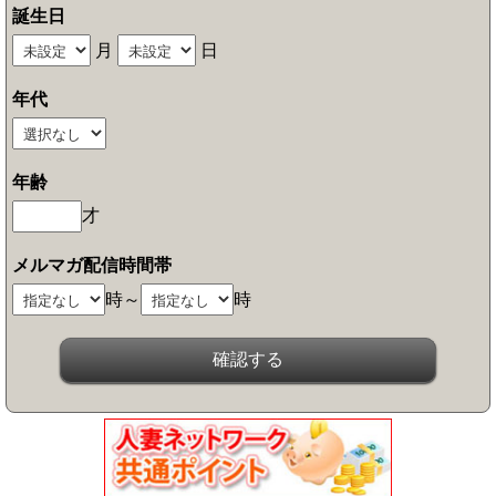
誕生日
月
日
年代
年齢
才
メルマガ配信時間帯
時～
時