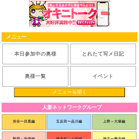
メニュー
本日参加中の奥様
とれたて写メ日記
奥様一覧
イベント
メニューを開く
人妻ネットワークグループ
渋谷〜目黒編
五反田〜品川編
上野～大塚編
新宿～池袋編
錦糸町～小岩編
埼玉〜熊谷編