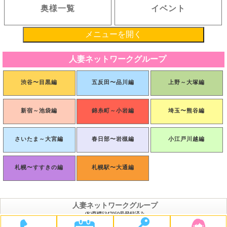
奥様一覧
イベント
メニューを開く
人妻ネットワークグループ
渋谷〜目黒編
五反田〜品川編
上野～大塚編
新宿～池袋編
錦糸町～小岩編
埼玉〜熊谷編
さいたま～大宮編
春日部〜岩槻編
小江戸川越編
札幌〜すすきの編
札幌駅〜大通編
人妻ネットワークグループ
(R)商標5347050号登録済み