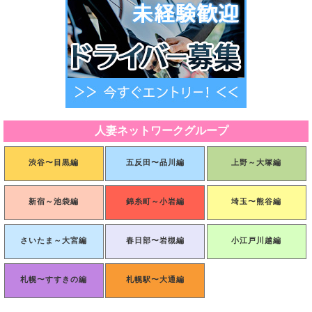
人妻ネットワークグループ
渋谷〜目黒編
五反田〜品川編
上野～大塚編
新宿～池袋編
錦糸町～小岩編
埼玉〜熊谷編
さいたま～大宮編
春日部〜岩槻編
小江戸川越編
札幌〜すすきの編
札幌駅〜大通編