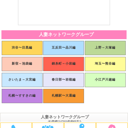
人妻ネットワークグループ
渋谷〜目黒編
五反田〜品川編
上野～大塚編
新宿～池袋編
錦糸町～小岩編
埼玉〜熊谷編
さいたま～大宮編
春日部〜岩槻編
小江戸川越編
札幌〜すすきの編
札幌駅〜大通編
人妻ネットワークグループ
(R)商標5347050号登録済み