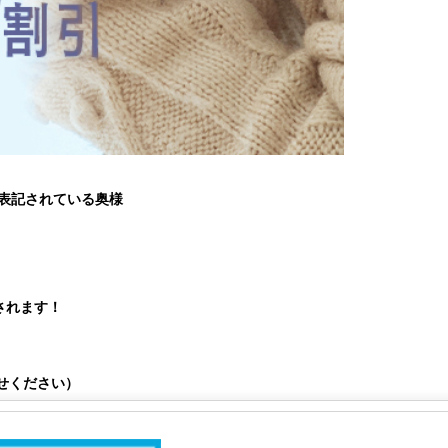
と表記されている奥様
されます！
せください）