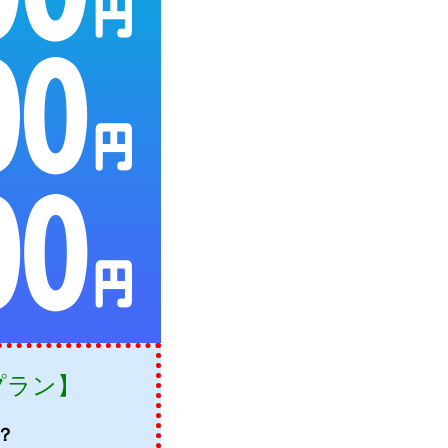
プラン】
？