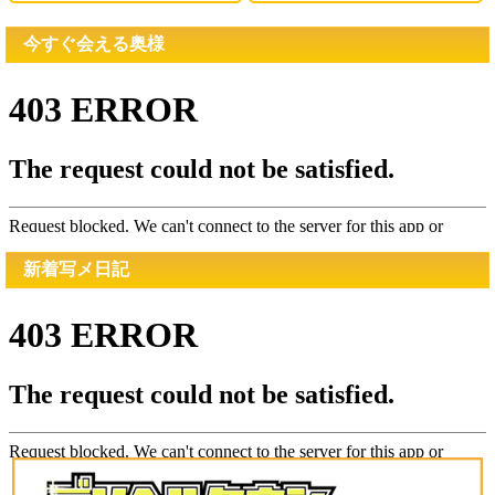
今すぐ会える奥様
新着写メ日記