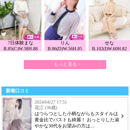
7日体験まな
りん
せな
B.85(C)W.58H.88
B.86(D)W.56H.85
B.102(I)W.60H.82
もっと見る >
新着口コミ
2024/04/27 17:51
花江 (36歳)
はつらつとした小柄ながらもスタイルは
黄金比でバストも綺麗！ おっとりした淑
やかな30代をお望みの方は…