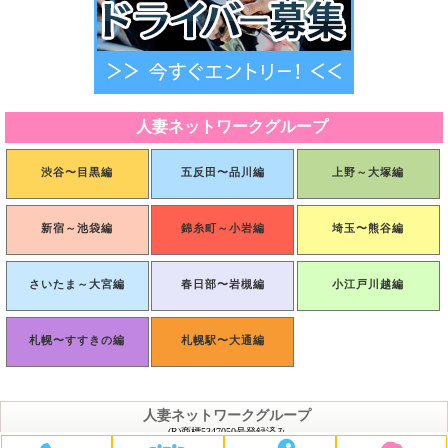
人妻ネットワークグループ
渋谷〜目黒編
五反田〜品川編
上野～大塚編
新宿～池袋編
錦糸町～小岩編
埼玉〜熊谷編
さいたま～大宮編
春日部〜岩槻編
小江戸川越編
札幌〜すすきの編
札幌駅〜大通編
人妻ネットワークグループ
(R)商標5347050号登録済み