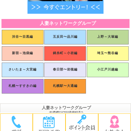
人妻ネットワークグループ
渋谷〜目黒編
五反田〜品川編
上野～大塚編
新宿～池袋編
錦糸町～小岩編
埼玉〜熊谷編
さいたま～大宮編
春日部〜岩槻編
小江戸川越編
札幌〜すすきの編
札幌駅〜大通編
人妻ネットワークグループ
(R)商標5347050号登録済み