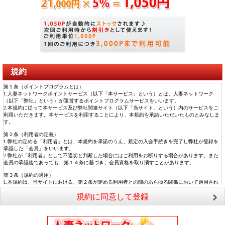
規約
第１条（ポイントプログラムとは）
1.人妻ネットワークポイントサービス（以下「本サービス」という）とは、人妻ネットワーク
（以下「弊社」という）が運営するポイントプログラムサービスをいいます。
2.本規約に従って本サービス及び弊社関連サイト（以下「当サイト」という）内のサービスをご
利用いただきます。本サービスを利用することにより、本規約を承諾いただいたものとみなしま
す。
第２条（利用者の定義）
1.弊社の定める「利用者」とは、本規約を承諾のうえ、規定の入会手続きを完了し弊社が登録を
承認した「会員」をいいます。
2.弊社が「利用者」として不適切と判断した場合にはご利用をお断りする場合があります。また
会員の承認後であっても、第１４条に基づき、会員資格を取り消すことがあります。
第３条（規約の適用）
1.本規約は、当サイトにおける、第２条が定める利用者との間のあらゆる関係において適用され
ます。
規約に同意して登録
2.弊社が当サイト上において随時告知する諸規定及びサービスごとに規定する各規約は、本規約
の一部を構成するものとします。
第４条（規約の変更）
弊社は、規約等（本規約および当サイトに関するルールの内容を事前予告無しに自由に変更でき