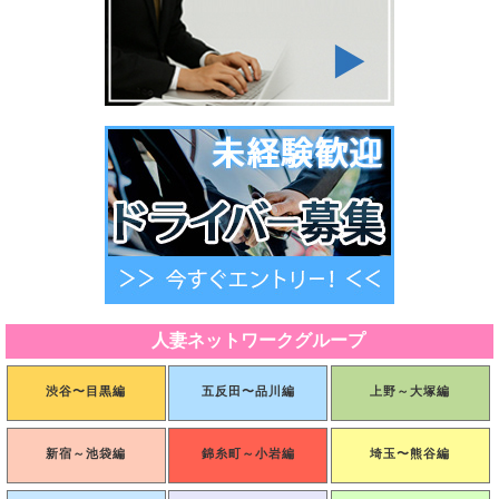
第６条（ポイントの利用）
1.会員は、弊社が定める方法により保有するポイントを1ポイントを1円相当分として、当サイト
の店舗に対する取引の代金決済の全部または一部に利用することができます。
2.第1項に定めるポイントの利用は、会員の申し込みに対して弊社が弊社の定める方法で承諾した
場合に効力を発するものとします。
3.１回の注文に利用できるポイントの下限は1,000ポイント、上限は3,000ポイントです。
4.弊社は、会員が一定期間に利用できるポイント数の下限、上限を設定する等、ポイント利用に
制限を設ける権利を有します。また、当該制限を設けた場合に、この内容を予告なく変更または
追加する場合がありますが、利用者はいずれの場合についても弊社の決定に従うものとします。
5.会員がポイントを利用し、その後対象取引が何らかの事情で取り消され、弊社が相当であると
判断した場合、原則として当該取引に利用されたポイントが合理的期間内に会員に返還され、現
金による返還は行われません。
6.会員はいかなる場合でも、ポイントを換金することはできません。
7.ポイントの利用は、会員本人が行うものとし、当該会員以外の第三者が行うことはできませ
ん。弊社は、ポイント利用時に入力されたIDおよびパスワードが登録されたものと一致すること
を弊社が所定の方法により確認した場合、会員による使用とみなします。それが第三者による不
正利用であった場合でも、弊社は利用されたポイントを返還せず、会員に生じた損害について一
切責任を負いません。
8.ポイントの取得、ポイントの利用にともない、税金等付帯費用が発生する場合、会員がこれら
を負担するものとします。
9.ポイントの第三者への譲渡等を禁止します。
人妻ネットワークグループ
第７条（ポイントの照会）
1.ポイントの利用または残高などの履歴は、当サイトのアカウント上のユーザーページで照会で
きます。
渋谷〜目黒編
五反田〜品川編
上野～大塚編
2.ユーザーページの情報の更新には多少時間がかかる場合があります。
3.ポイントの残高などに関して不明な点がある場合は、速やかに当サイト上に記載した店舗に問
い合わせてください。ただし、最終的な判断は、弊社が行い、利用者はこの判断に従うものとし
ます。
新宿～池袋編
錦糸町～小岩編
埼玉〜熊谷編
第８条（損害・損失処理の責任）
1.利用者は当サイトを通じ発信される情報について、一切の責任を負うものとし、弊社はその責