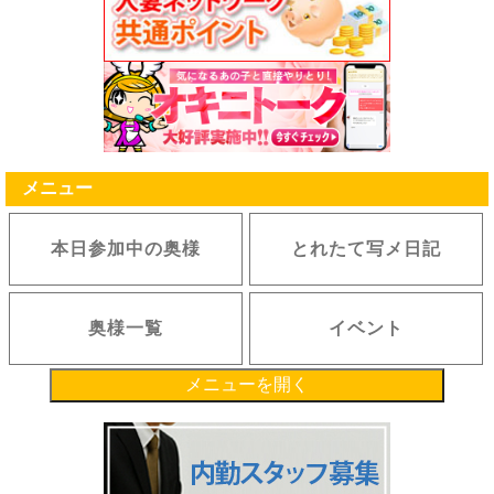
るものとします。
第５条（ポイントの付与、取消・消滅）
1.弊社は、当サイト内におけるサービスを利用した会員に、弊社が定める付与数または付与率に
従い付与いたします。
2.弊社は、ポイントの付与、付与数、付与率、付与のタイミング、ポイントの無効、無効のタイ
ミング等、本サービスに関する条件すべてを決定する権利を保有します。また利用者は弊社の決
定に従うものとします。
3.ポイントを利用して弊社が提供する各種サービスを利用した際、残りの利用額相当のポイント
付与はありません。
4.弊社が次の各号のいずれかに該当すると判断した場合、弊社は会員に事前に通知することな
く、ポイントの付与を中止、付与ポイント数を変更、または会員が保有するポイントの一部もし
メニュー
くは全部を取り消すことができます。
(1) 違法または不正行為があった場合
(2) 本規約、その他弊社が定める規約・ルール等に違反があった場合
本日参加中の奥様
とれたて写メ日記
(3) 理由の如何によらず、注文がキャンセル・金額変更された場合
(4) その他弊社が会員に付与したポイントを取り消すことが適当と判断した場合
5.原則として最終のご利用日から１ヶ年を有効期限とし、それまでに利用が無い場合、自動的に
消滅します。
6.弊社は、変更、取消または消滅したポイントについて何らの補償も行わず、一切の責任を負い
奥様一覧
イベント
ません。
7.弊社の都合で利用者がサービスを利用できなかった場合でも、弊社はポイントを補償すること
はできません。
8.ポイントは、本サービス利用時の会員IDに付与するものとし、異なるID間でのポイントの移動
メニューを開く
は行えません。ならびに複数IDの統合、保持ポイントの合算は如何なる理由があってもお受け致
しません。
9.弊社が必要であると判断した場合、弊社は利用者に事前に通知することなく、いつでもポイン
ト付与の停止もしくは中止、または付与条件の変更、付与済みのポイント数の変更、ポイントの
利用停止もしくは中止あるいは利用条件の変更を行うことができるものとします。本条項に基づ
いて弊社がポイントの付与または利用の停止等を行った場合でも、利用者に対して一切責任を負
わないものとします。