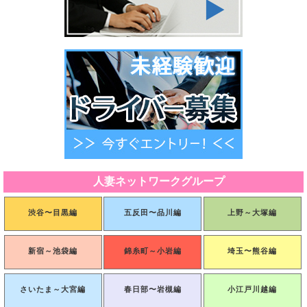
人妻ネットワークグループ
渋谷〜目黒編
五反田〜品川編
上野～大塚編
新宿～池袋編
錦糸町～小岩編
埼玉〜熊谷編
さいたま～大宮編
春日部〜岩槻編
小江戸川越編