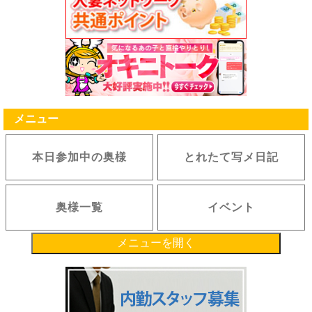
るものとします。
第５条（ポイントの付与、取消・消滅）
1.弊社は、当サイト内におけるサービスを利用した会員に、弊社が定める付与数または付与率に
従い付与いたします。
2.弊社は、ポイントの付与、付与数、付与率、付与のタイミング、ポイントの無効、無効のタイ
ミング等、本サービスに関する条件すべてを決定する権利を保有します。また利用者は弊社の決
定に従うものとします。
3.ポイントを利用して弊社が提供する各種サービスを利用した際、残りの利用額相当のポイント
付与はありません。
4.弊社が次の各号のいずれかに該当すると判断した場合、弊社は会員に事前に通知することな
く、ポイントの付与を中止、付与ポイント数を変更、または会員が保有するポイントの一部もし
メニュー
くは全部を取り消すことができます。
(1) 違法または不正行為があった場合
(2) 本規約、その他弊社が定める規約・ルール等に違反があった場合
本日参加中の奥様
とれたて写メ日記
(3) 理由の如何によらず、注文がキャンセル・金額変更された場合
(4) その他弊社が会員に付与したポイントを取り消すことが適当と判断した場合
5.原則として最終のご利用日から１ヶ年を有効期限とし、それまでに利用が無い場合、自動的に
消滅します。
6.弊社は、変更、取消または消滅したポイントについて何らの補償も行わず、一切の責任を負い
奥様一覧
イベント
ません。
7.弊社の都合で利用者がサービスを利用できなかった場合でも、弊社はポイントを補償すること
はできません。
8.ポイントは、本サービス利用時の会員IDに付与するものとし、異なるID間でのポイントの移動
メニューを開く
は行えません。ならびに複数IDの統合、保持ポイントの合算は如何なる理由があってもお受け致
しません。
9.弊社が必要であると判断した場合、弊社は利用者に事前に通知することなく、いつでもポイン
ト付与の停止もしくは中止、または付与条件の変更、付与済みのポイント数の変更、ポイントの
利用停止もしくは中止あるいは利用条件の変更を行うことができるものとします。本条項に基づ
いて弊社がポイントの付与または利用の停止等を行った場合でも、利用者に対して一切責任を負
わないものとします。