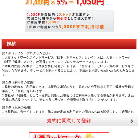
規約
第１条（ポイントプログラムとは）
1.人妻ネットワークポイントサービス（以下「本サービス」という）とは、人妻ネットワーク
（以下「弊社」という）が運営するポイントプログラムサービスをいいます。
2.本規約に従って本サービス及び弊社関連サイト（以下「当サイト」という）内のサービスをご
利用いただきます。本サービスを利用することにより、本規約を承諾いただいたものとみなしま
す。
第２条（利用者の定義）
1.弊社の定める「利用者」とは、本規約を承諾のうえ、規定の入会手続きを完了し弊社が登録を
承認した「会員」をいいます。
2.弊社が「利用者」として不適切と判断した場合にはご利用をお断りする場合があります。また
会員の承認後であっても、第１４条に基づき、会員資格を取り消すことがあります。
第３条（規約の適用）
1.本規約は、当サイトにおける、第２条が定める利用者との間のあらゆる関係において適用され
ます。
規約に同意して登録
2.弊社が当サイト上において随時告知する諸規定及びサービスごとに規定する各規約は、本規約
の一部を構成するものとします。
第４条（規約の変更）
弊社は、規約等（本規約および当サイトに関するルールの内容を事前予告無しに自由に変更でき