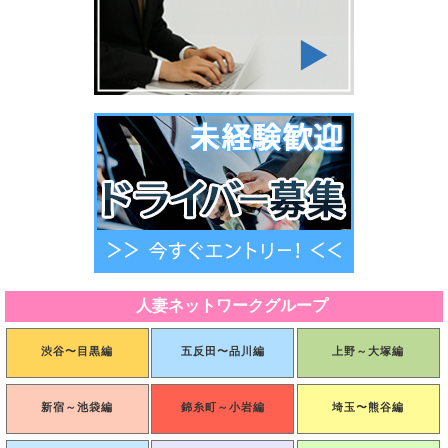
第６条（ポイントの利用）
1.会員は、弊社が定める方法により保有するポイントを1ポイントを1円相当分として、当サイト
の店舗に対する取引の代金決済の全部または一部に利用することができます。
2.第1項に定めるポイントの利用は、会員の申し込みに対して弊社が弊社の定める方法で承諾した
場合に効力を発するものとします。
3.１回の注文に利用できるポイントの下限は1,000ポイント、上限は3,000ポイントです。
4.弊社は、会員が一定期間に利用できるポイント数の下限、上限を設定する等、ポイント利用に
制限を設ける権利を有します。また、当該制限を設けた場合に、この内容を予告なく変更または
追加する場合がありますが、利用者はいずれの場合についても弊社の決定に従うものとします。
5.会員がポイントを利用し、その後対象取引が何らかの事情で取り消され、弊社が相当であると
判断した場合、原則として当該取引に利用されたポイントが合理的期間内に会員に返還され、現
金による返還は行われません。
6.会員はいかなる場合でも、ポイントを換金することはできません。
7.ポイントの利用は、会員本人が行うものとし、当該会員以外の第三者が行うことはできませ
ん。弊社は、ポイント利用時に入力されたIDおよびパスワードが登録されたものと一致すること
を弊社が所定の方法により確認した場合、会員による使用とみなします。それが第三者による不
正利用であった場合でも、弊社は利用されたポイントを返還せず、会員に生じた損害について一
切責任を負いません。
8.ポイントの取得、ポイントの利用にともない、税金等付帯費用が発生する場合、会員がこれら
を負担するものとします。
9.ポイントの第三者への譲渡等を禁止します。
人妻ネットワークグループ
第７条（ポイントの照会）
1.ポイントの利用または残高などの履歴は、当サイトのアカウント上のユーザーページで照会で
きます。
渋谷〜目黒編
五反田〜品川編
上野～大塚編
2.ユーザーページの情報の更新には多少時間がかかる場合があります。
3.ポイントの残高などに関して不明な点がある場合は、速やかに当サイト上に記載した店舗に問
い合わせてください。ただし、最終的な判断は、弊社が行い、利用者はこの判断に従うものとし
ます。
新宿～池袋編
錦糸町～小岩編
埼玉〜熊谷編
第８条（損害・損失処理の責任）
1.利用者は当サイトを通じ発信される情報について、一切の責任を負うものとし、弊社はその責