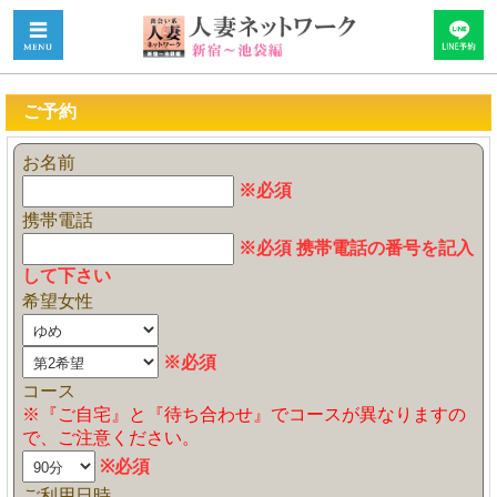
ご予約
お名前
※必須
携帯電話
※必須 携帯電話の番号を記入
して下さい
希望女性
※必須
コース
※『ご自宅』と『待ち合わせ』でコースが異なりますの
で、ご注意ください。
※必須
ご利用日時