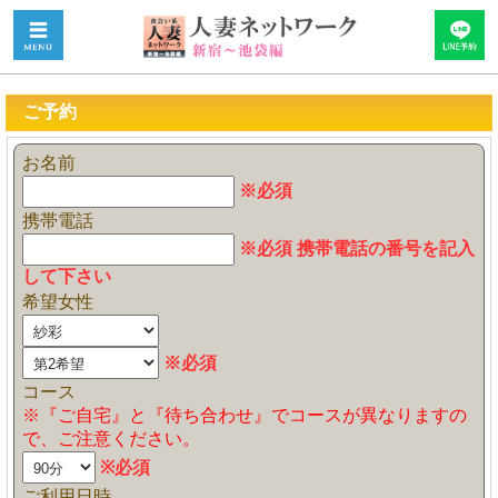
ご予約
お名前
※必須
携帯電話
※必須 携帯電話の番号を記入
して下さい
希望女性
※必須
コース
※『ご自宅』と『待ち合わせ』でコースが異なりますの
で、ご注意ください。
※必須
ご利用日時